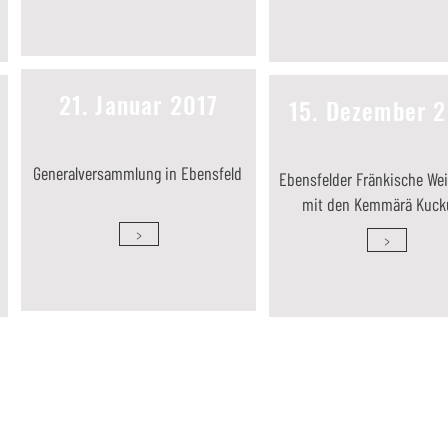
21. Januar 2017
15. Dezember 
Generalversammlung in Ebensfeld
Ebensfelder Fränkische We
mit den Kemmärä Kuck
>
>
Follow Us: