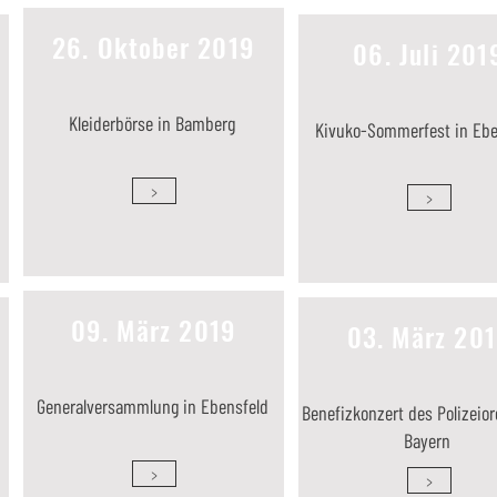
26. Oktober 2019
06. Juli 201
Kleiderbörse in Bamberg
Kivuko-Sommerfest in Ebe
>
>
09. März 2019
03. März 20
Generalversammlung in Ebensfeld
Benefizkonzert des Polizeio
Bayern
>
>